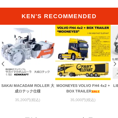
KEN'S RECOMMENDED
SAKAI MACADAM ROLLER 大
MOONEYES VOLVO FH4 4x2 +
LI
成ロテック仕様
BOX TRAILER
35,200円(税込)
35,000円(税込)